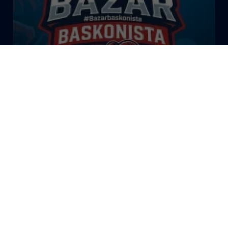
El Bazar Baskonista 2026 by
Roberto Arrillaga
La Tertulia Dobles Figuras de
Cope Vitoria. Miércoles
03/06/26
La Tertulia Dobles Figuras de
Cope Vitoria. Miércoles