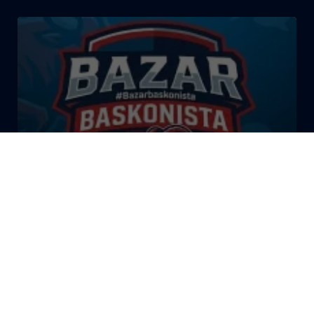
El Bazar Baskonista 2026 by
Roberto Arrillaga
La Tertulia Dobles Figuras de
Cope Vitoria. Miércoles