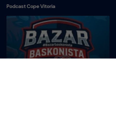
Podcast Cope Vitoria
El Bazar Baskonista 2026 by
Roberto Arrillaga
La Tertulia Dobles Figuras de