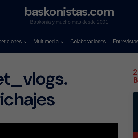
baskonistas.com
Baskonia y mucho más desde 2001
eticiones
Multimedia
Colaboraciones
Entrevista
et_vlogs.
2
B
ichajes