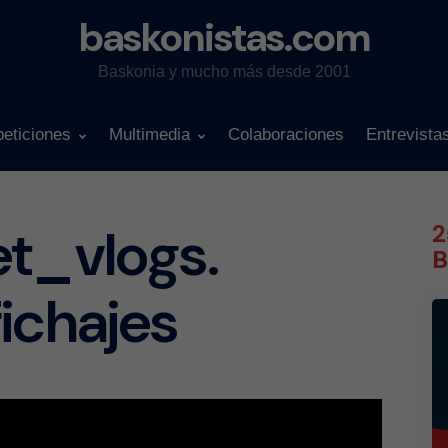
baskonistas.com
Baskonia y mucho más desde 2001
eticiones
Multimedia
Colaboraciones
Entrevista
et_vlogs.
2
B
ichajes