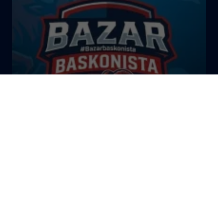
El Bazar Baskonista 2026 by
Roberto Arrillaga
La Tertulia Dobles Figuras de
Cope Vitoria. Miércoles
03/06/26