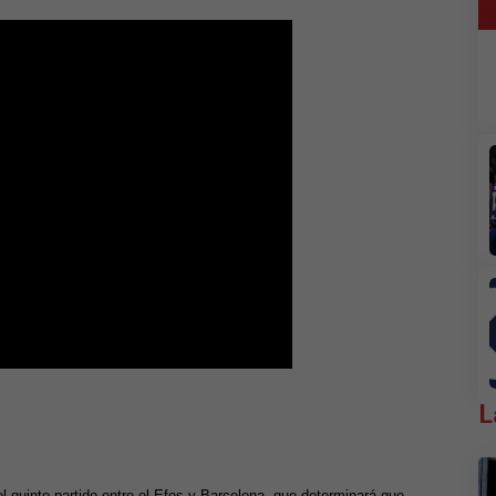
L
l quinto partido entre el Efes y Barcelona, que determinará que