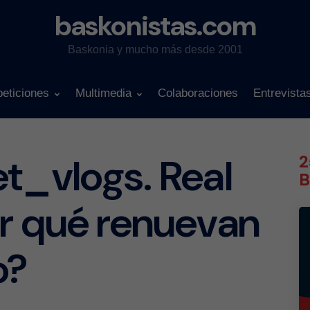
baskonistas.com
Baskonia y mucho más desde 2001
eticiones
Multimedia
Colaboraciones
Entrevista
t_vlogs. Real
2
B
r qué renuevan
o?