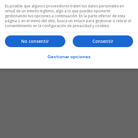
Es posible que algunos proveedores traten tus datos personales en
virtud de un interés legítimo, algo a lo que puedes oponerte
gestionando tus opciones a continuación. En la parte inferior de esta
página o en el menú del sitio, busca un enlace para gestionar o retirar el
consentimiento en la configuración de privacidad y cookies.
No consentir
Consentir
Gestionar opciones