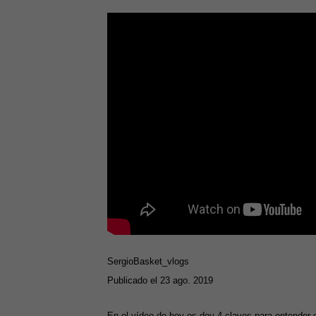
SergioBasket_vlogs
Publicado el 23 ago. 2019
En el vídeo de hoy os doy 4 claves para entender e