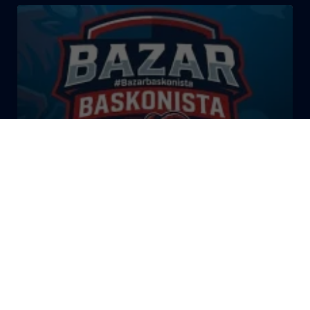
El Bazar Baskonista 2026 by
Roberto Arrillaga
La Tertulia Dobles Figuras de
Cope Vitoria. Miércoles
03/06/26