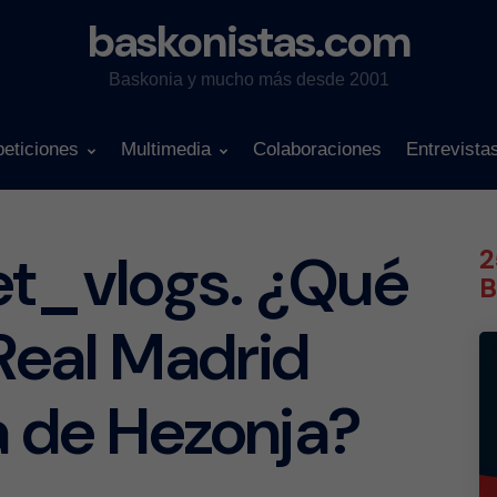
baskonistas.com
Baskonia y mucho más desde 2001
eticiones
Multimedia
Colaboraciones
Entrevista
et_vlogs. ¿Qué
2
B
 Real Madrid
da de Hezonja?