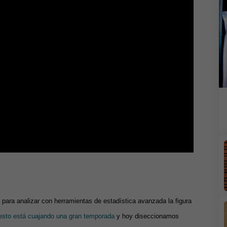
 para analizar con herramientas de estadística avanzada la figura
cesto está cuajando una gran temporada
y hoy diseccionamos