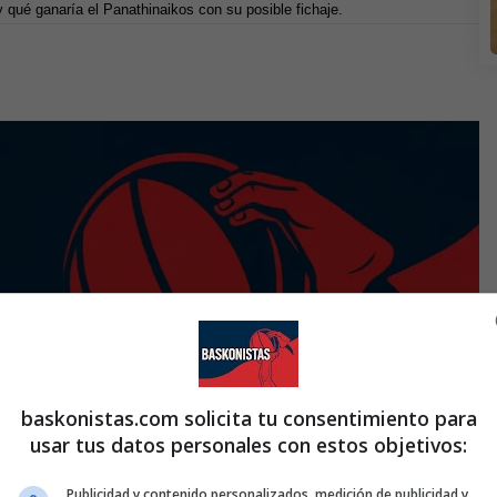
y qué ganaría el Panathinaikos con su posible fichaje.
baskonistas.com solicita tu consentimiento para
usar tus datos personales con estos objetivos:
Publicidad y contenido personalizados, medición de publicidad y