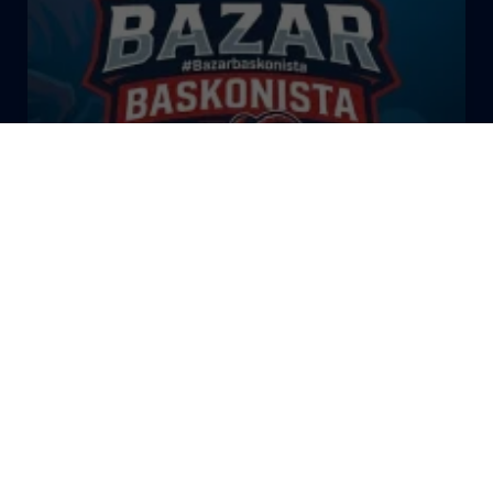
El Bazar Baskonista 2026 by
Roberto Arrillaga
La Tertulia Dobles Figuras de
Cope Vitoria. Miércoles
03/06/26
La Tertulia Dobles Figuras de