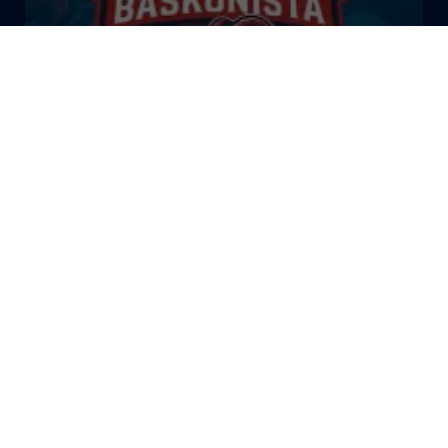
El Bazar Baskonista 2026 by
Roberto Arrillaga
La Tertulia Dobles Figuras de
Cope Vitoria. Miércoles
03/06/26
La Tertulia Dobles Figuras de
Cope Vitoria. Miércoles
27/05/26