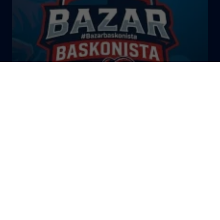
El Bazar Baskonista 2026 by
Roberto Arrillaga
La Tertulia Dobles Figuras de
Cope Vitoria. Miércoles
03/06/26