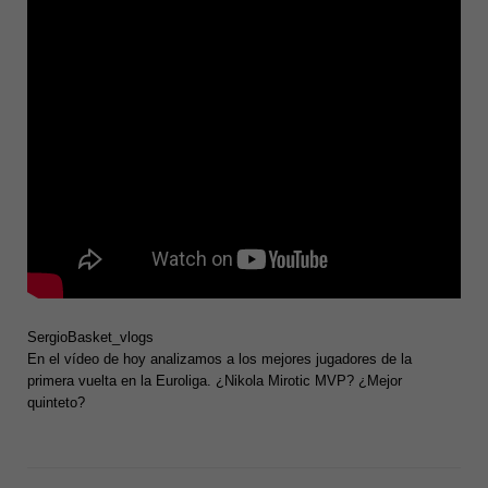
SergioBasket_vlogs
En el vídeo de hoy analizamos a los mejores jugadores de la
primera vuelta en la Euroliga. ¿Nikola Mirotic MVP? ¿Mejor
quinteto?