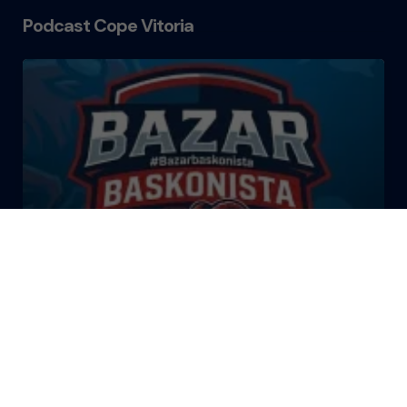
Podcast Cope Vitoria
El Bazar Baskonista 2026 by
Roberto Arrillaga
La Tertulia Dobles Figuras de