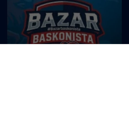
El Bazar Baskonista 2026 by
Roberto Arrillaga
La Tertulia Dobles Figuras de
Cope Vitoria. Miércoles
03/06/26