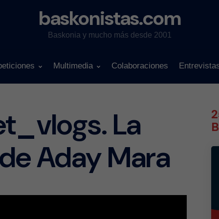
baskonistas.com
Baskonia y mucho más desde 2001
eticiones
Multimedia
Colaboraciones
Entrevista
t_vlogs. La
2
B
de Aday Mara