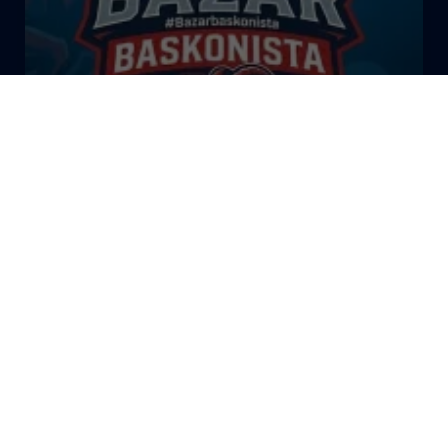
El Bazar Baskonista 2026 by
Roberto Arrillaga
La Tertulia Dobles Figuras de
Cope Vitoria. Miércoles
03/06/26
La Tertulia Dobles Figuras de
Cope Vitoria. Miércoles