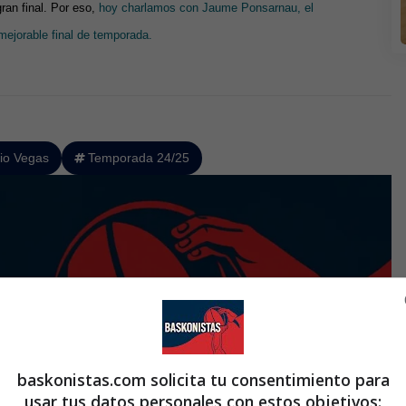
an final. Por eso,
hoy charlamos con Jaume Ponsarnau, el
mejorable final de temporada.
io Vegas
Temporada 24/25
baskonistas.com solicita tu consentimiento para
usar tus datos personales con estos objetivos: