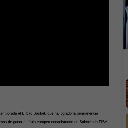
 temporada el Bilbao Basket, que ha logrado la permanencia
más de ganar el título europeo conquistando en Salónica la FIBA