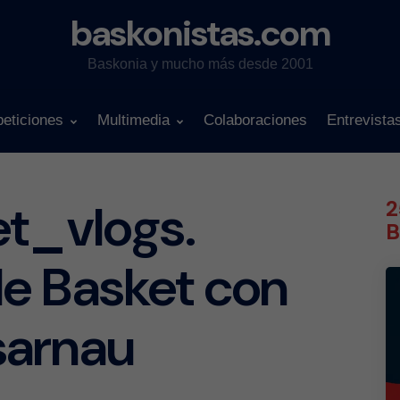
baskonistas.com
Baskonia y mucho más desde 2001
eticiones
Multimedia
Colaboraciones
Entrevista
et_vlogs.
2
B
e Basket con
sarnau