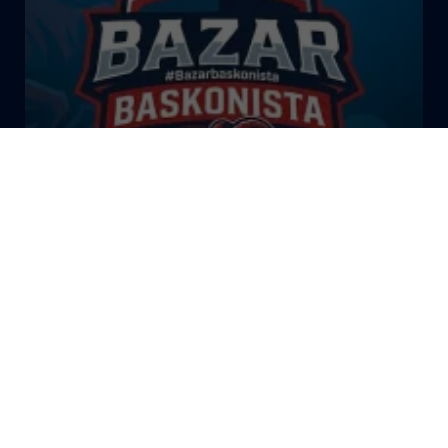
El Bazar Baskonista 2026 by
Roberto Arrillaga
La Tertulia Dobles Figuras de
Cope Vitoria. Miércoles
03/06/26