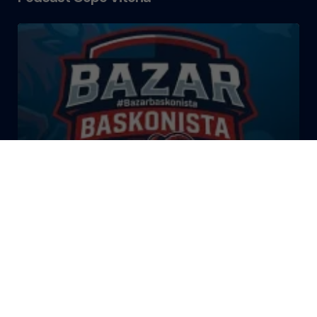
El Bazar Baskonista 2026 by
Roberto Arrillaga
La Tertulia Dobles Figuras de
Cope Vitoria. Miércoles