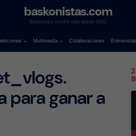
baskonistas.com
Baskonia y mucho más desde 2001
eticiones
Multimedia
Colaboraciones
Entrevista
et_vlogs.
2
B
la para ganar a