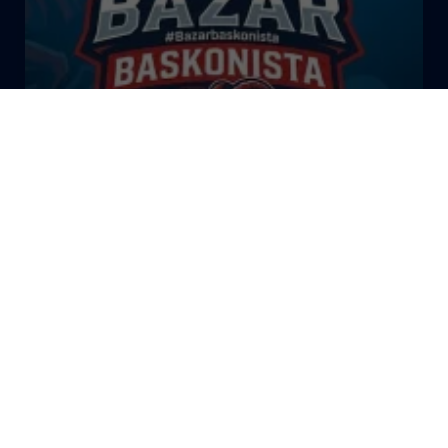
El Bazar Baskonista 2026 by
Roberto Arrillaga
La Tertulia Dobles Figuras de
Cope Vitoria. Miércoles
03/06/26
La Tertulia Dobles Figuras de
Cope Vitoria. Miércoles