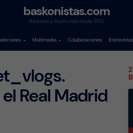
baskonistas.com
Baskonia y mucho más desde 2001
eticiones
Multimedia
Colaboraciones
Entrevista
et_vlogs.
2
B
el Real Madrid
?