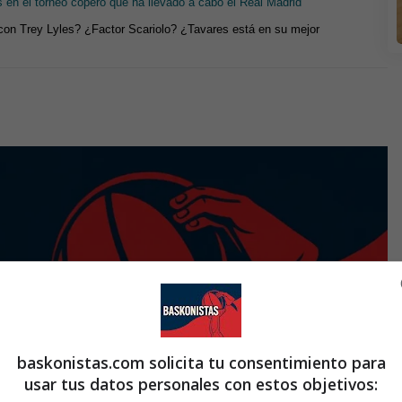
en el torneo copero que ha llevado a cabo el Real Madrid
con Trey Lyles? ¿Factor Scariolo? ¿Tavares está en su mejor
baskonistas.com solicita tu consentimiento para
usar tus datos personales con estos objetivos: