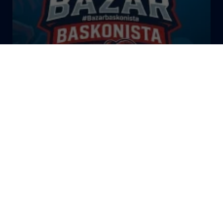
El Bazar Baskonista 2026 by
Roberto Arrillaga
La Tertulia Dobles Figuras de
Cope Vitoria. Miércoles
03/06/26
La Tertulia Dobles Figuras de
Cope Vitoria. Miércoles