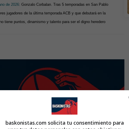
rano de 2026
: Gonzalo Corbalan. Tras 5 temporadas en San Pablo
ores jugadores de la última temporada ACB y que debutará en la
no tiene puntos, dinamismo y talento para ser el digno heredero
baskonistas.com solicita tu consentimiento para