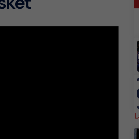
sket
L