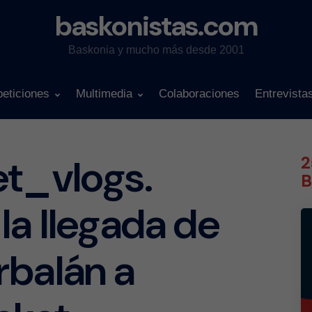
baskonistas.com
Baskonia y mucho más desde 2001
eticiones
Multimedia
Colaboraciones
Entrevista
et_vlogs.
2
B
la llegada de
rbalán a