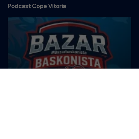
Podcast Cope Vitoria
El Bazar Baskonista 2026 by
Roberto Arrillaga
La Tertulia Dobles Figuras de