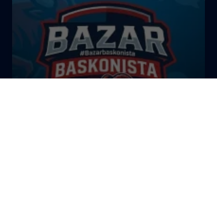
El Bazar Baskonista 2026 by
Roberto Arrillaga
La Tertulia Dobles Figuras de
Cope Vitoria. Miércoles
03/06/26