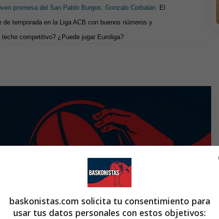
 joven promesa del San Pablo Burgos: Gonzalo Corbalán.
El
que de temporada en la Liga ACB con buenos números y
 techo competitivo? ¿Puede jugar Euroliga?
baskonistas.com solicita tu consentimiento para
usar tus datos personales con estos objetivos: