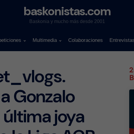
baskonistas.com
Baskonia y mucho más desde 2001
eticiones
Multimedia
Colaboraciones
Entrevista
et_vlogs.
2
B
 a Gonzalo
 última joya