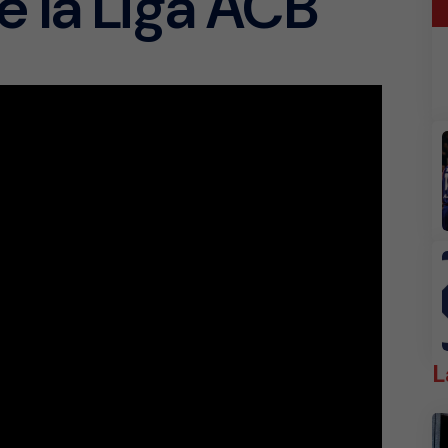
e la Liga ACB
L