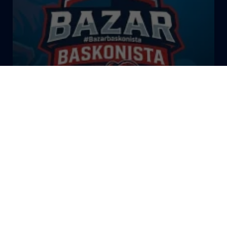
El Bazar Baskonista 2026 by
Roberto Arrillaga
La Tertulia Dobles Figuras de
Cope Vitoria. Miércoles
03/06/26