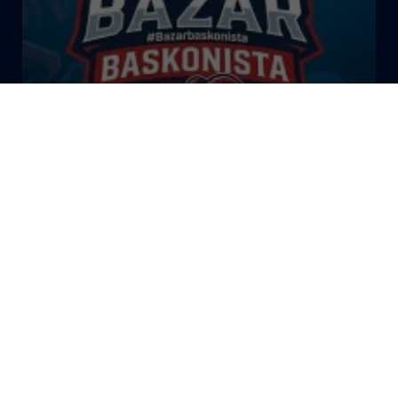
El Bazar Baskonista 2026 by
Roberto Arrillaga
La Tertulia Dobles Figuras de
Cope Vitoria. Miércoles
03/06/26
La Tertulia Dobles Figuras de