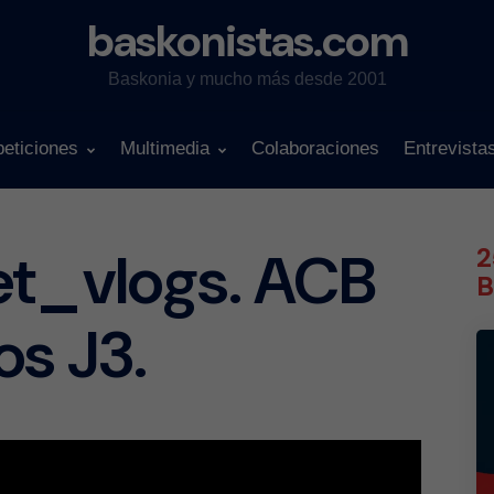
baskonistas.com
Baskonia y mucho más desde 2001
eticiones
Multimedia
Colaboraciones
Entrevista
et_vlogs. ACB
2
B
os J3.