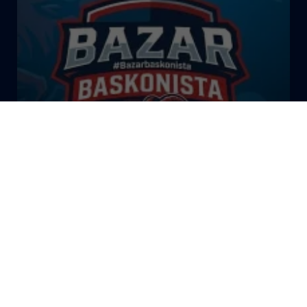
El Bazar Baskonista 2026 by
Roberto Arrillaga
La Tertulia Dobles Figuras de
Cope Vitoria. Miércoles
03/06/26