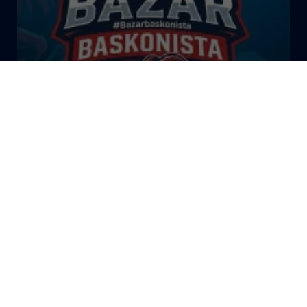
El Bazar Baskonista 2026 by
Roberto Arrillaga
La Tertulia Dobles Figuras de
Cope Vitoria. Miércoles
03/06/26
La Tertulia Dobles Figuras de
Cope Vitoria. Miércoles