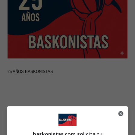
25 AÑOS BASKONISTAS
baskonistas.com solicita tu