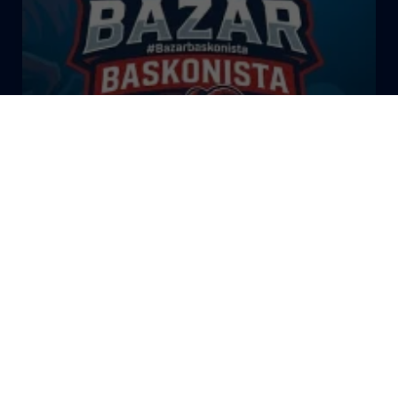
El Bazar Baskonista 2026 by
Roberto Arrillaga
La Tertulia Dobles Figuras de
Cope Vitoria. Miércoles
03/06/26
La Tertulia Dobles Figuras de