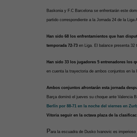
Baskonia y F.C Barcelona se enfrentarán este dom
partido correspondiente a la Jornada 24 de la Liga
Han sido 68 los enfrentamientos que han disput
temporada 72-73
en Liga. El balance presenta 32 t
Han sido 33 los jugadores 5 entrenadores los 
en cuenta la trayectoria de ambos conjuntos en la l
Ambos conjuntos afrontarán esta jornada despu
Barça dominó el jueves su choque ante Valencia B
Berlín por 88-71 en la noche del viernes en Zur
Vitoria seguir en la octava plaza de la clasifica
P
ara la escuadra de Dusko Ivanovic es imperioso v