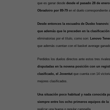
que es ganar desde
desde el pasado 28 de enero
Obradoiro por 89-79
en el duelo correspondiente a
Desde entonces la escuadra de Dusko Ivanovic ha
que además que le preceden en la clasificación
eliminatorias por el título, como son:
Lenovo Tener
que además cuentan con el basket average ganado
Perdidos los duelos directos ante estos tres rivale
disputadas en la novena posición con un registro
clasificado, el Joventut
que cuenta con 14 victoria
mejores clasificados.
Una situación poco habitual y nada conocida par
siempre entre los ocho primeros equipos de la
realizar una buena o regular campaña.