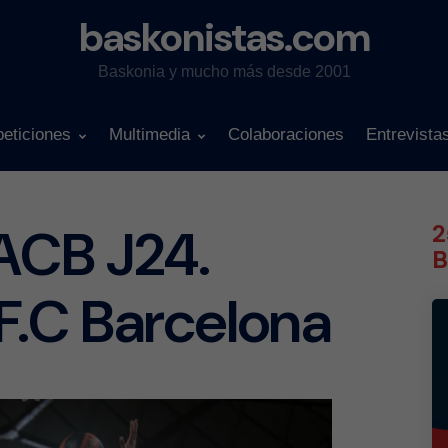
baskonistas.com
Baskonia y mucho más desde 2001
eticiones
Multimedia
Colaboraciones
Entrevista
 ACB J24.
2
B
F.C Barcelona