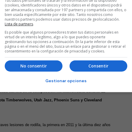
Tus datos personales se tratarán y la información de tu dispositivo
(cookies, identificadores únicos y otros datos en el dispositivo) podrá
ser almacenada y consultada por 197 partners y compartida con ellos, o
lta de Ricky Rubio al Barça
bien usada específicamente por este sitio. Tanto nosotros como
nuestros partners podemos usar datos precisos de geolocalización.
Lista de partners
.
ués
Es posible que algunos proveedores traten tus datos personales en
virtud de un interés legítimo, algo a lo que puedes oponerte
 a los anteriores duelos que ha jugado frente al Baskona tanto en
gestionando tus opciones a continuación. En la parte inferior de esta
página o en el menú del sitio, busca un enlace para gestionar o retirar el
 de Ricky Rubio.
El genial base nacido en El Masnou, que el
consentimiento en la configuración de privacidad y cookies.
áctica del baloncesto para cuidar su salud mental, volvía a la
No consentir
Consentir
Gestionar opciones
aliers
, su última franquicia de la NBA con quien aún tenía
ada carrera en la competición norteamericana durante 12
sota Timberwolves, Utah Jazz, Phoenix Suns y Cleveland
ves lesiones de rodilla, la primera en 2011 y la última diez años