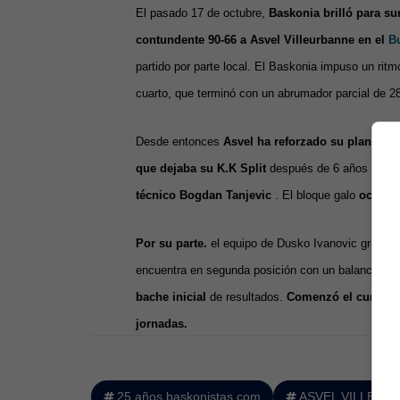
El pasado 17 de octubre,
Baskonia brilló para su
contundente 90-66 a Asvel Villeurbanne en el
B
partido por parte local. El Baskonia impuso un ritmo
cuarto, que terminó con un abrumador parcial de 28
Desde entonces
Asvel ha reforzado su plantilla
que dejaba su K.K Split
después de 6 años para ju
técnico Bogdan Tanjevic
. El bloque galo
ocupa l
Por su parte.
el equipo de Dusko Ivanovic gracias 
encuentra en segunda posición con un balance de ci
bache inicial
de resultados.
Comenzó el curso 01/
jornadas.
25 años baskonistas.com
ASVEL VILLEUR