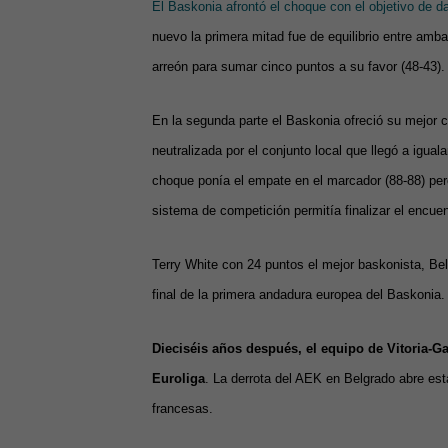
El Baskonia afrontó el choque con el objetivo de da
nuevo la primera mitad fue de equilibrio entre am
arreón para sumar cinco puntos a su favor (48-43).
En la segunda parte el Baskonia ofreció su mejor c
neutralizada por el conjunto local que llegó a iguala
choque ponía el empate en el marcador (88-88) pero 
sistema de competición permitía finalizar el encue
Terry White con 24 puntos el mejor baskonista, Bel
final de la primera andadura europea del Baskonia.
Dieciséis años después, el equipo de Vitoria-G
Euroliga
. La derrota del AEK en Belgrado abre esta
francesas.