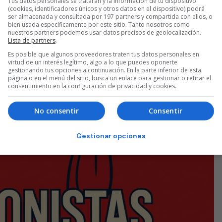
Tus datos personales se tratarán y la información de tu dispositivo
(cookies, identificadores únicos y otros datos en el dispositivo) podrá
ser almacenada y consultada por 197 partners y compartida con ellos, o
bien usada específicamente por este sitio. Tanto nosotros como
nuestros partners podemos usar datos precisos de geolocalización.
Lista de partners
.
Es posible que algunos proveedores traten tus datos personales en
virtud de un interés legítimo, algo a lo que puedes oponerte
gestionando tus opciones a continuación. En la parte inferior de esta
página o en el menú del sitio, busca un enlace para gestionar o retirar el
consentimiento en la configuración de privacidad y cookies.
No consentir
Consentir
Gestionar opciones