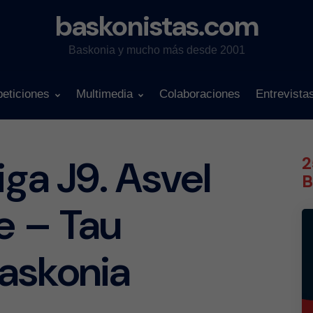
baskonistas.com
Baskonia y mucho más desde 2001
eticiones
Multimedia
Colaboraciones
Entrevista
iga J9. Asvel
2
B
e – Tau
askonia