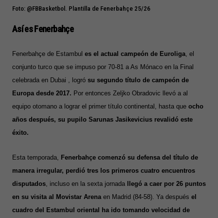
Foto: @FBBasketbol. Plantilla de Fenerbahçe 25/26
Así es Fenerbahçe
Fenerbahçe de Estambul
es el actual campeón de Euroliga
,
el
conjunto turco que se impuso por 70-81 a As Mónaco en la Final
celebrada en Dubai
, logró
su segundo título de campeón de
Europa desde 2017.
Por entonces Zeljko Obradovic llevó a al
equipo otomano a lograr el primer título continental, hasta que
ocho
años después, su pupilo Sarunas Jasikevicius revalidó este
éxito.
Esta temporada,
Fenerbahçe comenzó su defensa del título de
manera irregular, perdió tres los primeros cuatro encuentros
disputados
, incluso en la sexta jornada
llegó a caer por 26 puntos
en su visita al Movistar Arena
en Madrid (84-58). Ya después
el
cuadro del Estambul oriental ha ido tomando velocidad de