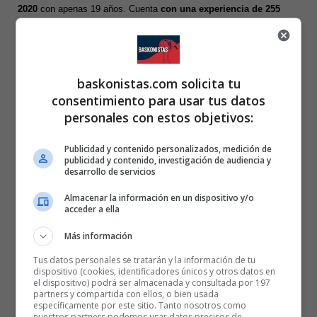
2020
con apenas 19 años. Cuenta
con una experiencia de 255
partidos en los que promedió 9,1 puntos
, en la competición
norteamericana después de jugar además par Utah Jazz y Chicago
Bulls.
baskonistas.com solicita tu
consentimiento para usar tus datos
También la del finlandés
Mikael Jantunen, llegó a Estambul
el
personales con estos objetivos:
pasado verano después de la brillante temporada realizada en Paris
Basketball
, como uno de los mejores ala-pívots dela Euroliga.
Publicidad y contenido personalizados, medición de
publicidad y contenido, investigación de audiencia y
desarrollo de servicios
Fenerbahçe es el segundo clasificado de la liga turca con un
balance de 11 victorias y 2 derrotas, por detrás del invicto Besiktas.
Almacenar la información en un dispositivo y/o
acceder a ella
Más información
Tus datos personales se tratarán y la información de tu
dispositivo (cookies, identificadores únicos y otros datos en
el dispositivo) podrá ser almacenada y consultada por 197
partners y compartida con ellos, o bien usada
específicamente por este sitio. Tanto nosotros como
nuestros partners podemos usar datos precisos de