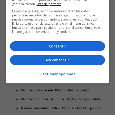
geolocalización.
Lista de partners
.
Es posible que algunos proveedores traten tus datos
personales en virtud de un interés legítimo, algo a lo que
puedes oponerte gestionando tus opciones a continuación.
En la parte inferior de esta página o en el menú del sitio,
busca un enlace para gestionar o retirar el consentimiento en
la configuración de privacidad y cookies.
Foto: @FBBasketbol. Sarunas Jasikevicius cumple su tercera
Consentir
temporada en Fenerbahçe
Estadísticas destacadas de Fenerbahçe
No consentir
Clasificación
: 6º
Gestionar opciones
Balance:
11 victorias y 6 derrotas
Promedio anotación
: 80,2 puntos por partido.
Promedio puntos recibidos
: 78,3 puntos por partido.
Máximo anotador:
Talen Horton Tucker 14,2 puntos.