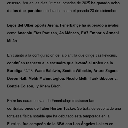
crucero
. Así en las diez últimas jornadas de 2025
ha ganado ocho
de los diez partidos
celebrados hasta el pasado 23 de diciembr
e
.
L
ejos del Ulker Sports Arena, Fenerbahçe ha superado a
rivales
como
Anadolu Efes Partizan, As Mónaco, EA7 Emporio Armani
Milán
.
En cuanto a la configuración de la plantilla que dirige Jasikevicius,
continúan respecto a la escuadra que levantó el trofeo de la
Euroliga
24/25;
Wade Baldwin, Scottie Wilbekin, Arturs Zagars,
Devon Hall, Melih Mahmutoglou, Nicolo Melli, Tarik Bibeboric,
Bonzie Colson, y Khem Birch
.
Entre las caras nuevas de Fenerbahçe
destacan las
contrataciones de Talen Horton Tucker.
Se trata de escolta de una
fortaleza física notable que ha debutado esta temporada en la
Euroliga, f
ue campeón de la NBA con Los Ángeles Lakers en