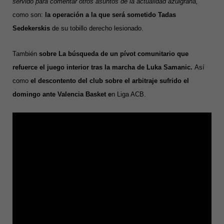
servido para comentar otros asuntos de la actualidad azulgrana,
como son:
la operación a la que será sometido Tadas
Sedekerskis
de su tobillo derecho lesionado.
También
sobre La búsqueda de un pívot comunitario que
refuerce el juego interior tras la marcha de Luka Samanic.
Así
como
el descontento del club sobre el arbitraje sufrido el
domingo ante Valencia Basket e
n Liga ACB.