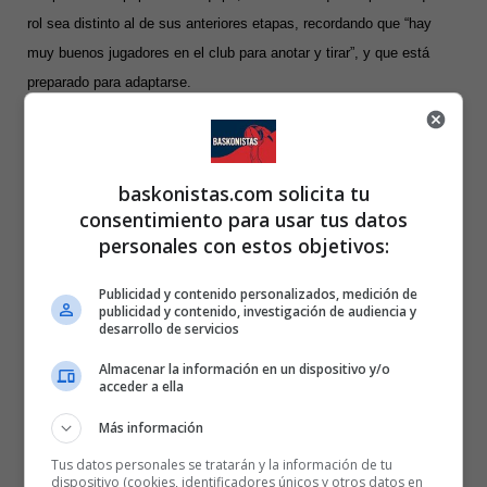
rol sea distinto al de sus anteriores etapas, recordando que “hay
muy buenos jugadores en el club para anotar y tirar”, y que está
preparado para adaptarse.
Radzevičius ha destacado el buen recibimiento del vestuario,
afirmando que se ha sentido muy cómodo desde el primer momento
baskonistas.com solicita tu
gracias a la actitud de sus compañeros, y que espera contribuir
consentimiento para usar tus datos
cuanto antes al rendimiento colectivo.
personales con estos objetivos:
Publicidad y contenido personalizados, medición de
Gytis Radzevičius
Temporada 25/26
publicidad y contenido, investigación de audiencia y
desarrollo de servicios
Almacenar la información en un dispositivo y/o
acceder a ella
Más información
Tus datos personales se tratarán y la información de tu
dispositivo (cookies, identificadores únicos y otros datos en