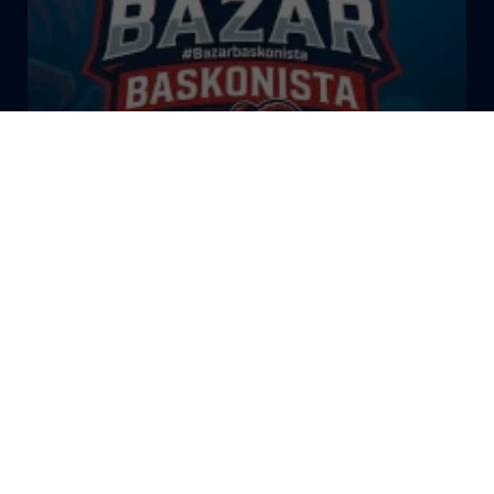
El Bazar Baskonista 2026 by
Roberto Arrillaga
La Tertulia Dobles Figuras de
Cope Vitoria. Miércoles
03/06/26
La Tertulia Dobles Figuras de