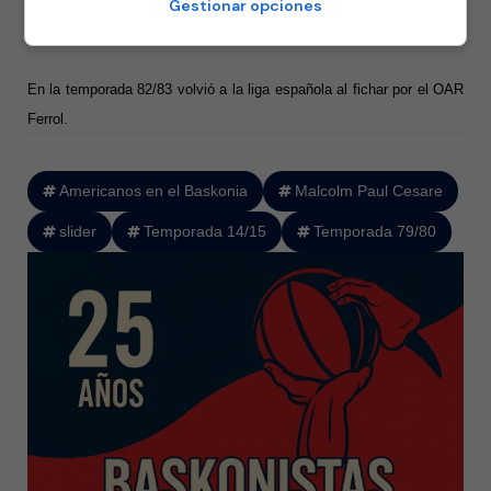
Gestionar opciones
temporadas en el Vevey Basket donde promedió 25 puntos y 14
rebotes por partido.
En la temporada 82/83 volvió a la liga española al fichar por el OAR
Ferrol.
Americanos en el Baskonia
Malcolm Paul Cesare
slider
Temporada 14/15
Temporada 79/80