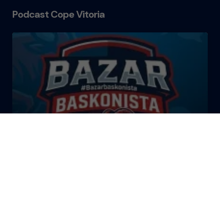
Podcast Cope Vitoria
El Bazar Baskonista 2026 by
Roberto Arrillaga
La Tertulia Dobles Figuras de