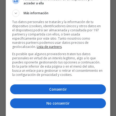
fundamentales para evitar el
acceder a ella
descenso de categoría, en
Más información
aquella temporada el Baskonia
fue el penúltimo clasificado,
Tus datos personales se tratarán y la información de tu
dispositivo (cookies, identificadores únicos y otros datos en
ocupando la undécima posición
el dispositivo) podrá ser almacenada y consultada por 197
partners y compartida con ellos, o bien usada
con solo 5 victorias, 15 derrotas y 2 empates.
específicamente por este sitio. Tanto nosotros como
nuestros partners podemos usar datos precisos de
geolocalización.
Lista de partners
.
Solo el Mollet quedó por detrás del Baskonia.Fue el colista y el
Es posible que algunos proveedores traten tus datos
único equipo en descender a segunda.
personales en virtud de un interés legítimo, algo a lo que
puedes oponerte gestionando tus opciones a continuación.
En la parte inferior de esta página o en el menú del sitio,
La ampliación de la competición a 14 clubes la temporada siguiente
busca un enlace para gestionar o retirar el consentimiento en
la configuración de privacidad y cookies.
evitó males mayores para un Baskonia al que comenzaba a flaquear
las fuerzas, ya sin jugadores importantes como Juan Pinedo,
Consentir
Josean Querejeta y la retirada tras esta campaña de Carlos
Luquero.
No consentir
Tras su paso por el Baskonia Cesare emigró a Suiza, disputó dos