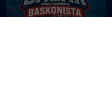
El Bazar Baskonista 2026 by
Roberto Arrillaga
La Tertulia Dobles Figuras de
Cope Vitoria. Miércoles
03/06/26
La Tertulia Dobles Figuras de
Cope Vitoria. Miércoles