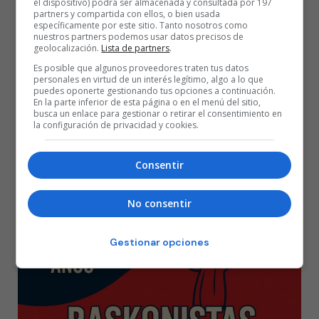
el dispositivo) podrá ser almacenada y consultada por 197
partners y compartida con ellos, o bien usada
(min.29) y a los locales Ivanovic y Granger (min.28).
específicamente por este sitio. Tanto nosotros como
nuestros partners podemos usar datos precisos de
geolocalización.
Lista de partners
.
Incidencias: partido correspondiente a la octava jornada de la Liga
Es posible que algunos proveedores traten tus datos
Endesa disputado en el Fernando Buesa Arena de Vitoria ante
personales en virtud de un interés legítimo, algo a lo que
puedes oponerte gestionando tus opciones a continuación.
10.038 espectadores. Se guardó un minuto de silencio en memoria
En la parte inferior de esta página o en el menú del sitio,
busca un enlace para gestionar o retirar el consentimiento en
del árbitro Juan López Vicente.
la configuración de privacidad y cookies.
REAL MADRID
slider
Temporada 21/22
Consentir
No consentir
Gestionar opciones