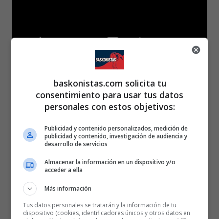
Estadísticas del partido
baskonistas.com solicita tu
consentimiento para usar tus datos
65 – Bitci Baskonia (10+16+12+27): Granger (5), Baldwin (10),
personales con estos objetivos:
Fontecchio (7), Sedekerskis (11) y Nnoko (7) -cinco inicial-, Costello
Publicidad y contenido personalizados, medición de
(2), Marinkovic (-), Giedraitis (6), Enoch (7) y Kurucs (10).
publicidad y contenido, investigación de audiencia y
desarrollo de servicios
83 – Real Madrid (16+23+24+20): Abalde (-), Taylor (2), Hanga (12),
Almacenar la información en un dispositivo y/o
Yabusele (14), Tavares (12) -cinco inicial-, Causeur (-), Heurtel (6),
acceder a ella
Llull (6), Núnez (2), Poirier (12), Rudy Fernández (9) y Vukcevic (8).
Más información
Tus datos personales se tratarán y la información de tu
Árbitros: Antonio Conde, Alberto Sánchez Sixto y Javier Torres.
dispositivo (cookies, identificadores únicos y otros datos en
Señalaron falta técnica a los visitantes Taylor (min.26) y Heurtel