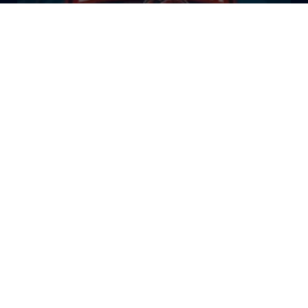
El Bazar Baskonista 2026 by
Roberto Arrillaga
La Tertulia Dobles Figuras de
Cope Vitoria. Miércoles
03/06/26
La Tertulia Dobles Figuras de
Cope Vitoria. Miércoles
27/05/26
Gasteiz Hoy