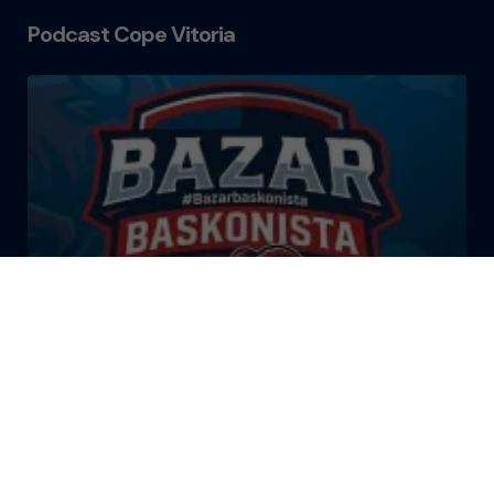
Podcast Cope Vitoria
El Bazar Baskonista 2026 by
Roberto Arrillaga
La Tertulia Dobles Figuras de