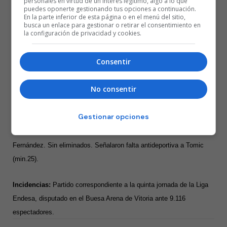
personales en virtud de un interés legítimo, algo a lo que
puedes oponerte gestionando tus opciones a continuación.
En la parte inferior de esta página o en el menú del sitio,
busca un enlace para gestionar o retirar el consentimiento en
79 – Baskonia (27+20+11+19):
Jaramaz (16), Howard (6), Luwawu-
la configuración de privacidad y cookies.
Cabarrot (5), Moneke (15) y Hall (2) -cinco inicial – , Ndiaye (-),
Baldwin (14), Rogkavopoulos (19) y Diop (-).
Consentir
82 – Joventut Badalona (19+28+23+10):
Dotson (12), Hanga (12),
No consentir
Kraag (7), Gates (15) y Tomic (12) -cinco inicial-, Busquets (-),
Pustovyi (8), Vives (4) y Robertson (12).
Gestionar opciones
Árbitros:
Juan Carlos García González, Francisco Araña y Fabio
Fernández. Sin eliminados. Señalaron falta antideportiva a Tomic
(min.25).
Incidencias:
Partido correspondiente a la quinta jornada de la Liga
Endesa, disputado en el Buesa Arena de Vitoria ante 9.116
espectadores.