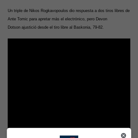
Un triple de Nikos Rogkavopoulos dio respuesta a dos tiros libres de
Ante Tomic para apretar más el electrónico, pero Devon
Dotson ajustició desde el tiro libre al Baskonia, 79-82.