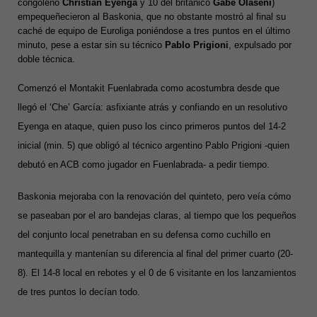
congoleño
Christian Eyenga
y 10 del británico
Gabe Olaseni
)
empequeñecieron al Baskonia, que no obstante mostró al final su
caché de equipo de Euroliga poniéndose a tres puntos en el último
minuto, pese a estar sin su técnico
Pablo Prigioni
, expulsado por
doble técnica.
Comenzó el Montakit Fuenlabrada como acostumbra desde que
llegó el ‘Che’ García: asfixiante atrás y confiando en un resolutivo
Eyenga en ataque, quien puso los cinco primeros puntos del 14-2
inicial (min. 5) que obligó al técnico argentino Pablo Prigioni -quien
debutó en ACB como jugador en Fuenlabrada- a pedir tiempo.
Baskonia mejoraba con la renovación del quinteto, pero veía cómo
se paseaban por el aro bandejas claras, al tiempo que los pequeños
del conjunto local penetraban en su defensa como cuchillo en
mantequilla y mantenían su diferencia al final del primer cuarto (20-
8). El 14-8 local en rebotes y el 0 de 6 visitante en los lanzamientos
de tres puntos lo decían todo.