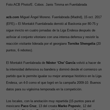
Foto:ACB Photo/E. Cobos. Janis Timma en Fuenlabrada
acb.com
Miguel Ángel Moreno. Fuenlabrada (Madrid), 15 oct. 2017
(EFE).
–
El Montakit Fuenlabrada derrotó al Baskonia por 80-75 y
sigue invicto en cuatro jornadas de la Liga Endesa después de
asfixiar al conjunto vitoriano con una intensa defensa y resistir la
reacción visitante liderada por el georgiano
Tornike Shengelia
(20
puntos, 6 rebotes).
El Montakit Fuenlabrada de
Néstor ‘Che’ García
volvió a hacer de
la intensidad defensiva su bandera y dominó desde el comienzo un
partido que le permite igualar su mejor arranque histórico en la Liga
Endesa, un 4-0 como el que logró en la campaña 2009-10. Buenos
datos para su vigésima temporada en la competición.
Los locales, con la anotación muy repartida (15 puntos para el
mexicano
Paco Cruz
, 13 del croata
Marko Popovic
, 12 del