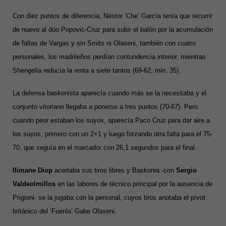
Con diez puntos de diferencia, Néstor ‘Che’ García tenía que recurrir
de nuevo al dúo Popovic-Cruz para subir el balón por la acumulación
de faltas de Vargas y sin Smits ni Olaseni, también con cuatro
personales, los madrileños perdían contundencia interior, mientras
Shengelia reducía la renta a siete tantos (69-62, min. 35).
La defensa baskonista aparecía cuando más se la necesitaba y el
conjunto vitoriano llegaba a ponerse a tres puntos (70-67). Pero
cuando peor estaban los suyos, aparecía Paco Cruz para dar aire a
los suyos, primero con un 2+1 y luego forzando otra falta para el 75-
70, que seguía en el marcador con 26,1 segundos para el final.
Ilimane Diop
acertaba sus tiros libres y Baskonia -con
Sergio
Valdeolmillos
en las labores de técnico principal por la ausencia de
Prigioni- se la jugaba con la personal, cuyos tiros anotaba el pívot
británico del ‘Fuenla’ Gabe Olaseni.