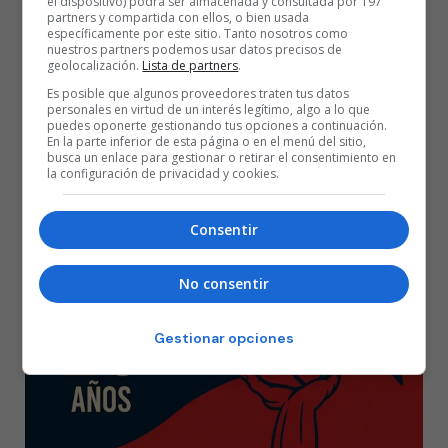
el dispositivo) podrá ser almacenada y consultada por 197
partners y compartida con ellos, o bien usada
Timma (min. 39). Expulsaron al entrenador visitante Pablo Prigioni
específicamente por este sitio. Tanto nosotros como
por doble técnica en el minuto 37.
nuestros partners podemos usar datos precisos de
geolocalización.
Lista de partners
.
Incidencias:
partido correspondiente a la cuarta jornada de la Liga
Es posible que algunos proveedores traten tus datos
personales en virtud de un interés legítimo, algo a lo que
Endesa disputado en el Pabellón Fernando Martín de Fuenlabrada
puedes oponerte gestionando tus opciones a continuación.
En la parte inferior de esta página o en el menú del sitio,
(Madrid), ante 5.593 espectadores.
busca un enlace para gestionar o retirar el consentimiento en
la configuración de privacidad y cookies.
Consentir
Fuenlabrada
slider
Temporada 17/18
No consentir
Gestionar opciones