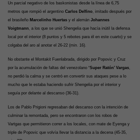
Un parcial negativo de los baskonistas desde la línea de 6,75
metros que rompió el argentino
Carlos Delfino
, imitado después por
el brasileño
Marcelinho Huertas
y el alemán
Johannes
Voigtmann
, a los que se unió Shengelia que hacía inútil la defensa
local por el interior (8 puntos y 5 rebotes para él en este cuarto) y se
colgaba del aro al anotar el 26-22 (min. 16).
No obstante el Montakit Fuenlabrada, dirigido por Popovic y Cruz
por la acumulación de faltas del venezolano
‘Super Ratón’ Vargas
,
no perdió la calma y se centró en convertir sus ataques pese a lo
mucho que le estaba haciendo sufrir Shengelia por el interior y
seguía por delante al descanso (36-31).
Los de Pablo Prigioni regresaban del descanso con la intención de
culminar la remontada, pero se encontraron con los robos de
Vartgas que permitieron correr a los locales, con mate de Eyenga y
triple de Popovic que volvía llevar la distancia a la decena (45-35,