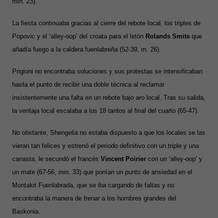
min. 23).
La fiesta continuaba gracias al cierre del rebote local, los triples de
Popovic y el ‘alley-oop’ del croata para el letón
Rolands Smits
que
añadía fuego a la caldera fuenlabreña (52-39, m. 26).
Prigioni no encontraba soluciones y sus protestas se intensificaban
hasta el punto de recibir una doble técnica al reclamar
insistentemente una falta en un rebote bajo aro local. Tras su salida,
la ventaja local escalaba a los 18 tantos al final del cuarto (65-47).
No obstante, Shengelia no estaba dispuesto a que los locales se las
vieran tan felices y estrenó el periodo definitivo con un triple y una
canasta, le secundó el francés
Vincent Poirier
con un ‘alley-oop’ y
un mate (67-56, min. 33) que ponían un punto de ansiedad en el
Montakit Fuenlabrada, que se iba cargando de faltas y no
encontraba la manera de frenar a los hombres grandes del
Baskonia.