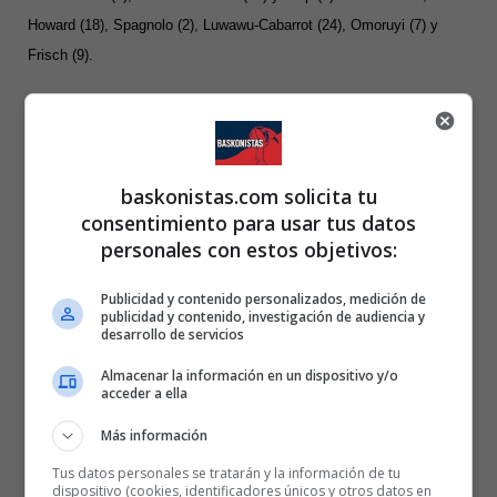
Howard (18), Spagnolo (2), Luwawu-Cabarrot (24), Omoruyi (7) y
Frisch (9).
Árbitros:
Luis Miguel Castillo, Vicente Martínez y Ariadna Chueca.
Incidencias:
Encuentro correspondiente a la decimotercera jornada
baskonistas.com solicita tu
de la liga Endesa disputado en el Pazo Provincial dos Deportes de
consentimiento para usar tus datos
Lugo ante 5.310 espectadores.
personales con estos objetivos:
Publicidad y contenido personalizados, medición de
BREOGAN
Temporada 25/26
publicidad y contenido, investigación de audiencia y
desarrollo de servicios
Almacenar la información en un dispositivo y/o
acceder a ella
Más información
Tus datos personales se tratarán y la información de tu
dispositivo (cookies, identificadores únicos y otros datos en