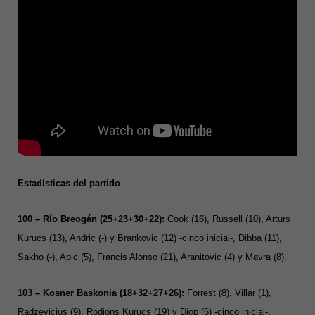
Estadísticas del partido
100 – Río Breogán (25+23+30+22):
Cook (16), Russell (10), Arturs
Kurucs (13), Andric (-) y Brankovic (12) -cinco inicial-, Dibba (11),
Sakho (-), Apic (5), Francis Alonso (21), Aranitovic (4) y Mavra (8).
103 – Kosner Baskonia (18+32+27+26):
Forrest (8), Villar (1),
Radzevicius (9), Rodions Kurucs (19) y Diop (6) -cinco inicial-,