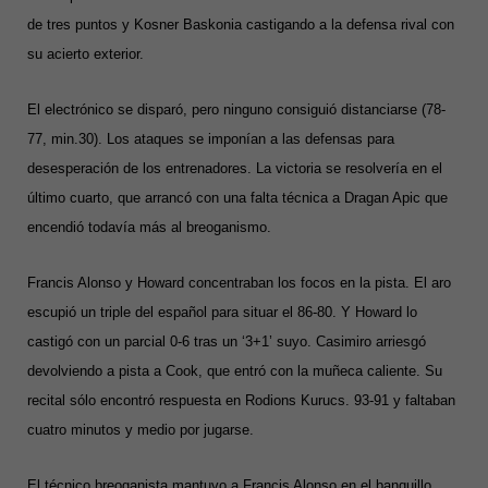
de tres puntos y Kosner Baskonia castigando a la defensa rival con
su acierto exterior.
El electrónico se disparó, pero ninguno consiguió distanciarse (78-
77, min.30). Los ataques se imponían a las defensas para
desesperación de los entrenadores. La victoria se resolvería en el
último cuarto, que arrancó con una falta técnica a Dragan Apic que
encendió todavía más al breoganismo.
Francis Alonso y Howard concentraban los focos en la pista. El aro
escupió un triple del español para situar el 86-80. Y Howard lo
castigó con un parcial 0-6 tras un ‘3+1’ suyo. Casimiro arriesgó
devolviendo a pista a Cook, que entró con la muñeca caliente. Su
recital sólo encontró respuesta en Rodions Kurucs. 93-91 y faltaban
cuatro minutos y medio por jugarse.
El técnico breoganista mantuvo a Francis Alonso en el banquillo