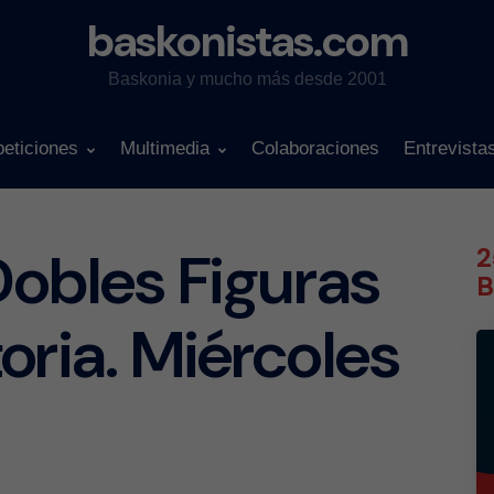
baskonistas.com
Baskonia y mucho más desde 2001
eticiones
Multimedia
Colaboraciones
Entrevista
Dobles Figuras
2
B
oria. Miércoles