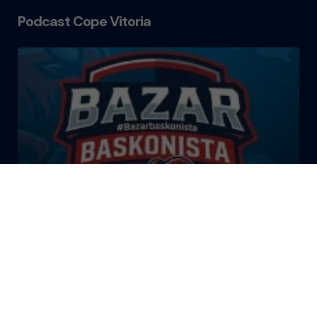
Podcast Cope Vitoria
El Bazar Baskonista 2026 by
Roberto Arrillaga
La Tertulia Dobles Figuras de