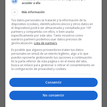
ALBA BERLIN
slider
Temporada 19/20
acceder a ella
Más información
Tus datos personales se tratarán y la información de tu
dispositivo (cookies, identificadores únicos y otros datos en
el dispositivo) podrá ser almacenada y consultada por 197
partners y compartida con ellos, o bien usada
específicamente por este sitio. Tanto nosotros como
nuestros partners podemos usar datos precisos de
geolocalización.
Lista de partners
.
Es posible que algunos proveedores traten tus datos
personales en virtud de un interés legítimo, algo a lo que
puedes oponerte gestionando tus opciones a continuación.
En la parte inferior de esta página o en el menú del sitio,
busca un enlace para gestionar o retirar el consentimiento en
la configuración de privacidad y cookies.
25 AÑOS BASKONISTAS
Consentir
No consentir