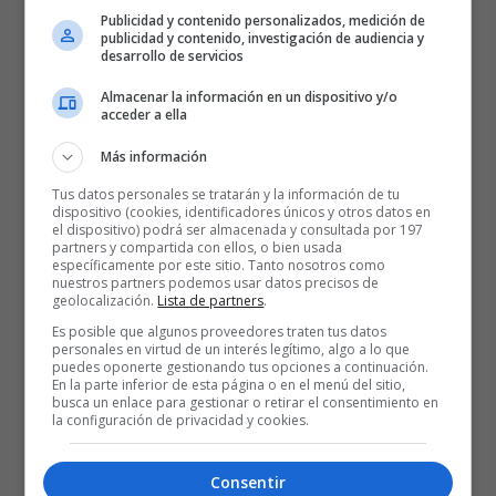
Publicidad y contenido personalizados, medición de
Árbitros:
Christos Christodoulou (Grecia) Petri Mantyla (Finlandia) y
publicidad y contenido, investigación de audiencia y
Milan Nedovic (Eslovenia). Sin eliminados.
desarrollo de servicios
Almacenar la información en un dispositivo y/o
Incidencias:
Partido correspondiente a la decimocuarta jornada de
acceder a ella
la Euroliga disputado en el Fernando Buesa Arena de Vitoria ante
Más información
11.308 espectadores.
Tus datos personales se tratarán y la información de tu
dispositivo (cookies, identificadores únicos y otros datos en
el dispositivo) podrá ser almacenada y consultada por 197
FC BARCELONA
slider
Temporada 18/19
partners y compartida con ellos, o bien usada
específicamente por este sitio. Tanto nosotros como
nuestros partners podemos usar datos precisos de
geolocalización.
Lista de partners
.
Es posible que algunos proveedores traten tus datos
personales en virtud de un interés legítimo, algo a lo que
puedes oponerte gestionando tus opciones a continuación.
En la parte inferior de esta página o en el menú del sitio,
busca un enlace para gestionar o retirar el consentimiento en
la configuración de privacidad y cookies.
Consentir