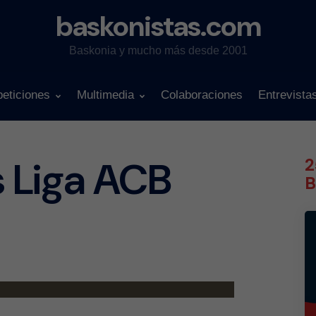
baskonistas.com
Baskonia y mucho más desde 2001
eticiones
Multimedia
Colaboraciones
Entrevista
s Liga ACB
2
B