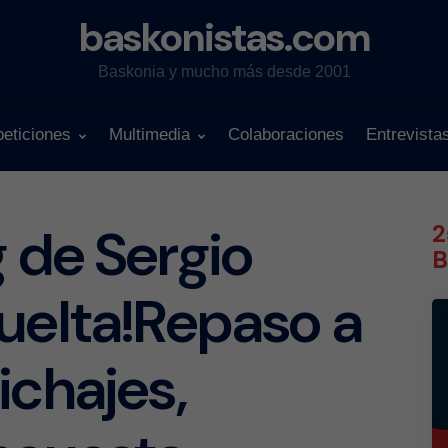
baskonistas.com
Baskonia y mucho más desde 2001
eticiones
Multimedia
Colaboraciones
Entrevista
g de Sergio
2
B
uelta!Repaso a
ichajes,