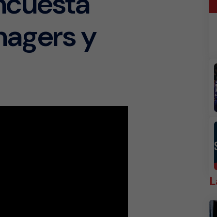
ncuesta
nagers y
L