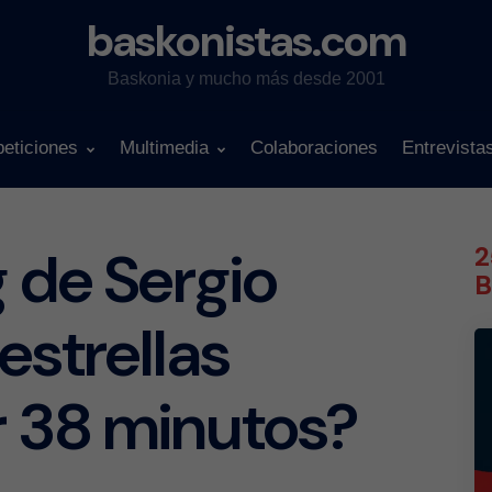
baskonistas.com
Baskonia y mucho más desde 2001
eticiones
Multimedia
Colaboraciones
Entrevista
g de Sergio
2
B
estrellas
r 38 minutos?